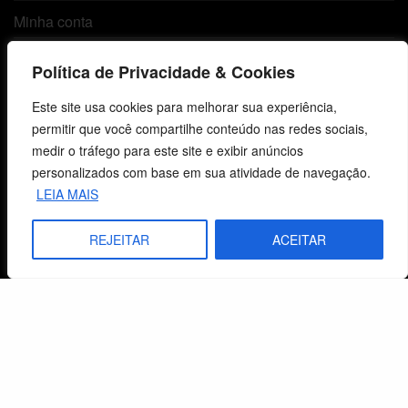
Minha conta
Carrinho
Política de Privacidade & Cookies
Lista de Desejos
Este site usa cookies para melhorar sua experiência,
permitir que você compartilhe conteúdo nas redes sociais,
Termos e Condições
medir o tráfego para este site e exibir anúncios
personalizados com base em sua atividade de navegação.
Centro de Estudos Bíblicos
LEIA MAIS
CNPJ: 29.832.607/0001-10
REJEITAR
ACEITAR
São Leopoldo, RS, Brasil
Fale Conosco
E-mails
vendas@cebi.org.br