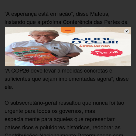
“A esperança está em ação”, disse Mateus,
instando que a próxima Conferência das Partes da
Convenção-Quadro das Nações Unidas sobre
Mudanças Climáticas, COP26, programada para
ser realizada em Glasgow de 1 a 12 de novembro,
formuta um plano de ação imediato.
“A COP26 deve levar a medidas concretas e
suficientes que sejam implementadas agora”, disse
ele.
O subsecretário-geral ressaltou que nunca foi tão
urgente para todos os governos, mas
especialmente para aqueles que representam
países ricos e poluidores históricos, redobrar as
Contribuições Nacionalmente Determinadas com