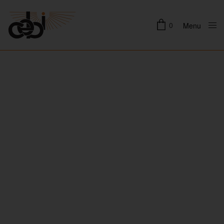
0
Menu
Close