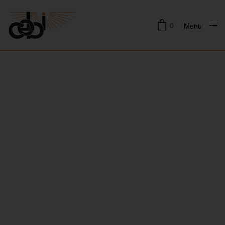
0
Menu
Close