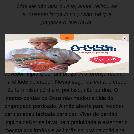
Mas ele não quis ouvi-lo; antes, retirou-se
e mandou lançá-lo na prisão até que
pagasse o que devia.
Um denário era o equivalente ao salário de um dia.
Com cem denários, um assalariado poderia viver
parcamente durante quase 6 meses. A segunda
cena repete a primeira: alguém cobra uma dívida, o
devedor implora por um prazo. A diferença reside
na atitude do credor. Nessa segunda cena, o credor
não tem misericórdia e, por isso, não perdoa. O
imenso perdão de Deus não mudou a vida do
empregado perdoado. A mão aberta para receber
permaneceu fechada para dar. Viver do perdão
implica deixar-se levar pela gratuidade e estender a
mesma aos irmãos e às irmãs na prática cotidiana.