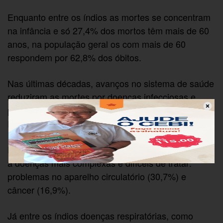
Enquanto entre os índios as mortes se concentram
na infância e só 27,4% dos mortos têm mais de 60
anos, na população geral os com mais de 60
respondem por 62,8% dos óbitos.
Nas últimas décadas, avanços no sistema de saúde
reduziram as mortes por doenças infecciosas e
parasitárias entre os brasileiros para 4,5% do total.
Entre os índios, o índice é de 8,2%.
Hoje quase a metade das mortes no Brasil se deve
a doenças mais complexas e difíceis de tratar:
problemas no aparelho circulatório (30,7%) e
câncer (16,9%).
Já entre os índios doenças respiratórias, como