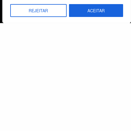
Termos e Condições
REJEITAR
ACEITAR
Centro de Estudos Bíblicos
CNPJ: 29.832.607/0001-10
São Leopoldo, RS, Brasil
Fale Conosco
E-mails
vendas@cebi.org.br
comunicacao@cebi.org.br
WhatsApp / Vendas
+55 (51) 99734-4518
WhatsApp / Comunicação