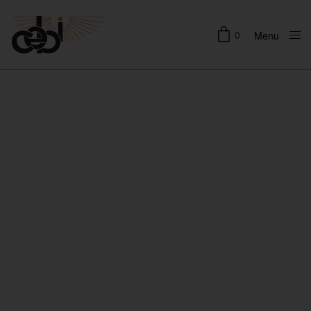
0
Menu
Close