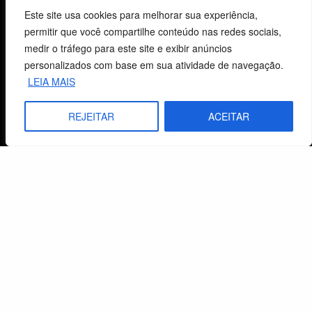
Este site usa cookies para melhorar sua experiência,
permitir que você compartilhe conteúdo nas redes sociais,
Centro de Estudos Bíblicos
medir o tráfego para este site e exibir anúncios
personalizados com base em sua atividade de navegação.
CNPJ: 29.832.607/0001-10
LEIA MAIS
São Leopoldo, RS, Brasil
REJEITAR
ACEITAR
Fale Conosco
E-mails
vendas@cebi.org.br
comunicacao@cebi.org.br
WhatsApp / Vendas
+55 (51) 99734-4518
WhatsApp / Comunicação
+55 (51) 99799-3041