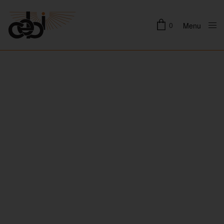
0
Menu
Close