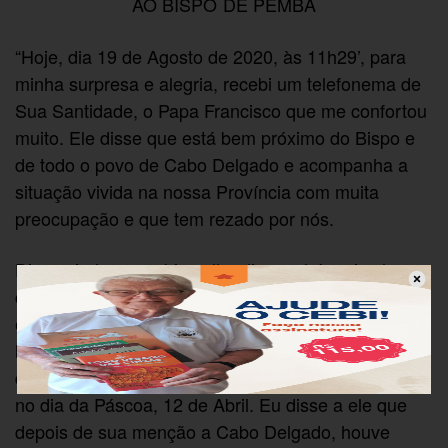
AO BISPO DE PEMBA
“Hoje, dia 19 de Agosto de 2020, às 11h29’, para
minha surpresa e alegria, recebi um telefonema de
Sua Santidade, o Papa Francisco que me confortou
muito. Ele disse que está bem próximo do Bispo e
de todo o povo de Cabo Delgado e acompanha a
situação vivida na nossa Província com muita
preocupação e que tem rezado por nós.
Disse ainda que o bispo lhe diga se há mais alguma
coisa que ele possa fazer. Agradeci muito a ele por
esse gesto e por ter mencionado a crise
humanitária que vive a Província de Cabo Delgado
durante a bênção Urbi et Orbi que ele pronunciou
no dia da Páscoa, 12 de Abril. Eu disse a ele que
depois de sua menção a Cabo Delgado, houve