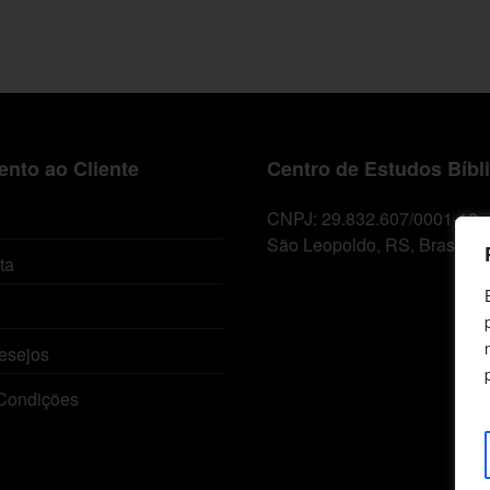
nto ao Cliente
Centro de Estudos Bíbl
CNPJ: 29.832.607/0001-10
São Leopoldo, RS, Brasil
ta
esejos
Condições