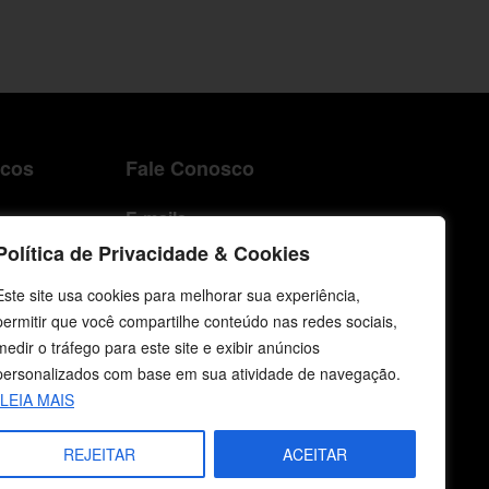
icos
Fale Conosco
E-mails
vendas@cebi.org.br
Política de Privacidade & Cookies
comunicacao@cebi.org.br
Este site usa cookies para melhorar sua experiência,
WhatsApp / Vendas
permitir que você compartilhe conteúdo nas redes sociais,
+55 (51) 99734-4518
medir o tráfego para este site e exibir anúncios
personalizados com base em sua atividade de navegação.
WhatsApp / Comunicação
LEIA MAIS
+55 (51) 99799-3041
REJEITAR
ACEITAR