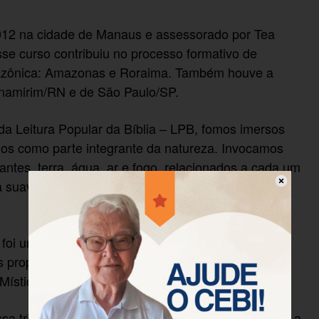
2012 na cidade de Manaus e assessorado por Tea
sse curso contribuiu no processo formativo de
mazônica: Amazonas e Roraima. Também houve a
rnamirim/RN e de São Paulo/SP.
 da Leitura Popular da Bíblia – LPB, fomos imersos
os como parte integrante da natureza. Invocamos
antes, terra, água, ar e fogo, relacionados a cada um
 a suavidade do grupo "Marias sem vergonha" de
a foi um momento forte para a desconstrução de
 proporcionou levantarmos questões fundamentais
 Mística…
ssa trilha, fazendo conosco o caminho, levando-nos a