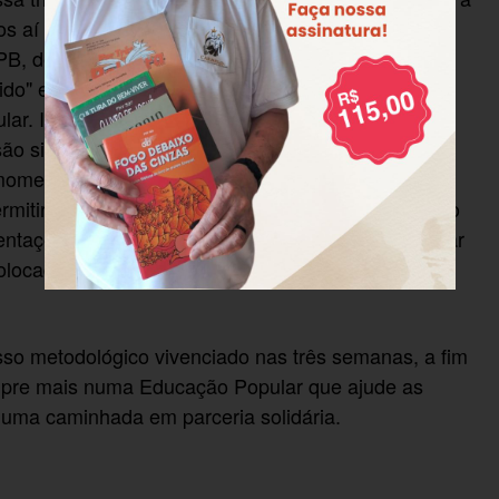
hos aí presentes, fazendo com que nos
, destacando-se aí a Investigação ou "leitura do
ido" e Problematização ou "reconstruir o mundo"
lar. Isso nos levou a questionarmos nossas
ão significativa do Método de LPB naquela
 momento do estudo, fomos instigados a organizar
mitiram exercitar o método. Isto também se deu no
ientações dos nossos assessores, pudemos exercitar
colocados, confrontando nossas práticas com o
esso metodológico vivenciado nas três semanas, a fim
sempre mais numa Educação Popular que ajude as
 uma caminhada em parceria solidária.