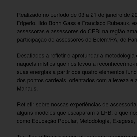
Realizado no período de 03 a 21 de janeiro de 
Frigerio, Ildo Bohn Gass e Francisco Rubeaux, e
assessoras e assessores do CEBI na região a
participação de assessores de Belém/PA, de Pa
Desafiados a refletir e aprofundar a metodologia
naquela mística que nos levou a reconhecermo-n
suas energias a partir dos quatro elementos fund
dos pontos cardeais, orientados com a leveza e
Manaus.
Refletir sobre nossas experiências de assessori
alguns modelos que escaparam à LPB, o que nos
como Educação Popular, Metodologia, Exegese,
Tea, Ildo e Francisco nos ajudaram a percorrer e