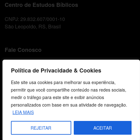
Centro de Estudos Bíblicos
CNPJ: 29.832.607/0001-10
São Leopoldo, RS, Brasil
Fale Conosco
E-mails
Política de Privacidade & Cookies
vendas@cebi.org.br
comunicacao@cebi.org.br
Este site usa cookies para melhorar sua experiência,
permitir que você compartilhe conteúdo nas redes sociais,
WhatsApp / Vendas
medir o tráfego para este site e exibir anúncios
+55 (51) 99734-4518
personalizados com base em sua atividade de navegação.
WhatsApp / Comunicação
LEIA MAIS
+55 (51) 99799-3041
REJEITAR
ACEITAR