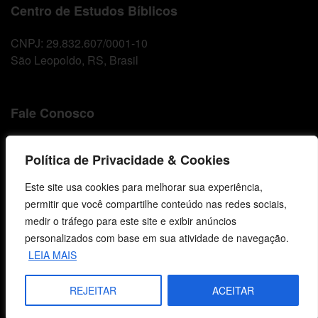
Centro de Estudos Bíblicos
CNPJ: 29.832.607/0001-10
São Leopoldo, RS, Brasil
Fale Conosco
E-mails
Política de Privacidade & Cookies
vendas@cebi.org.br
comunicacao@cebi.org.br
Este site usa cookies para melhorar sua experiência,
permitir que você compartilhe conteúdo nas redes sociais,
WhatsApp / Vendas
medir o tráfego para este site e exibir anúncios
+55 (51) 99734-4518
personalizados com base em sua atividade de navegação.
WhatsApp / Comunicação
LEIA MAIS
+55 (51) 99799-3041
REJEITAR
ACEITAR