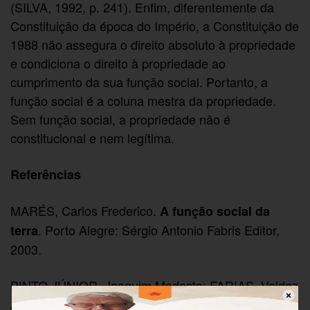
(SILVA, 1992, p. 241). Enfim, diferentemente da
Constituição da época do Império, a Constituição de
1988 não assegura o direito absoluto à propriedade
e condiciona o direito à propriedade ao
cumprimento da sua função social. Portanto, a
função social é a coluna mestra da propriedade.
Sem função social, a propriedade não é
constitucional e nem legítima.
Referências
MARÉS, Carlos Frederico.
A função social da
. Porto Alegre: Sérgio Antonio Fabris Editor,
terra
2003.
PINTO JÚNIOR, Joaquim Modesto; FARIAS, Valdez
Adriani.
Função social da propriedade: