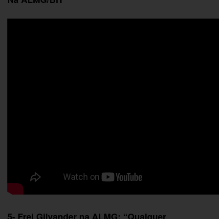
5- Frei
Gilvander
na ALMG: “Qualquer