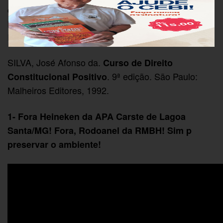
. Brasília:
dimensões ambiental e trabalhista
Núcleo de Estudos Agrários e Desenvolvimento
Rural, 2005.
SILVA, José Afonso da.
Curso de Direito
. 9ª edição. São Paulo:
Constitucional Positivo
Malheiros Editores, 1992.
1- Fora Heineken da APA Carste de Lagoa
Santa/MG! Fora, Rodoanel da RMBH! Sim p
preservar o ambiente!