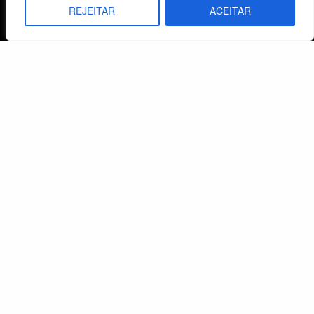
REJEITAR
ACEITAR
Agenda
Estaduais
História
Objetivos
Método
Política de Privacidade
Atendimento ao Cliente
Livraria
Minha conta
Carrinho