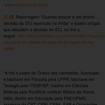
www.cptnacional.org.br
[6]
Cf. Reportagem “Quando ocupar é um direito:
decisão do STJ repercute na mídia” e quatro artigos
que discutem a decisão do STJ, no link a
seguir:
http://terradedireitos.org.br/2014/08/27/quando
ocupar-e-um-direito-decisao-do-stj-repercute-na-
midia/
.
*é frei e padre da Ordem dos carmelitas; licenciado
e bacharel em Filosofia pela UFPR; bacharel em
Teologia pelo ITESP/SP; mestre em Ciências
Bíblicas pelo Pontifício Instituto Bíblico de Roma,
Itália; doutor em Educação pela FAE/UFMG;
assessor da CPT, CEBI, CEBs, SAB e Ocupações