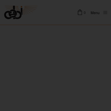
0
Menu
Close