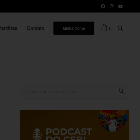
artilhas
Contato
0
Minha Conta