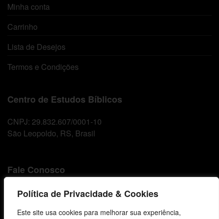
Minha conta
Carrinho
Lista de Desejos
Termos e Condições
Centro de Estudos Bíblicos
CNPJ: 29.832.607/0001-10
São Leopoldo, RS, Brasil
Fale Conosco
E-mails
Política de Privacidade & Cookies
vendas@cebi.org.br
Este site usa cookies para melhorar sua experiência,
comunicacao@cebi.org.br