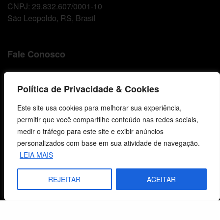
CNPJ: 29.832.607/0001-10
São Leopoldo, RS, Brasil
Fale Conosco
E-mails
Política de Privacidade & Cookies
vendas@cebi.org.br
comunicacao@cebi.org.br
Este site usa cookies para melhorar sua experiência,
permitir que você compartilhe conteúdo nas redes sociais,
WhatsApp / Vendas
medir o tráfego para este site e exibir anúncios
+55 (51) 99734-4518
personalizados com base em sua atividade de navegação.
WhatsApp / Comunicação
LEIA MAIS
+55 (51) 99799-3041
REJEITAR
ACEITAR
© 2026 Centro de Estudos Biblicos. Todos os direitos reservados. By Zwei Arts.