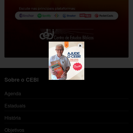
Sobre o CEBI
Agenda
Estaduais
História
Objetivos