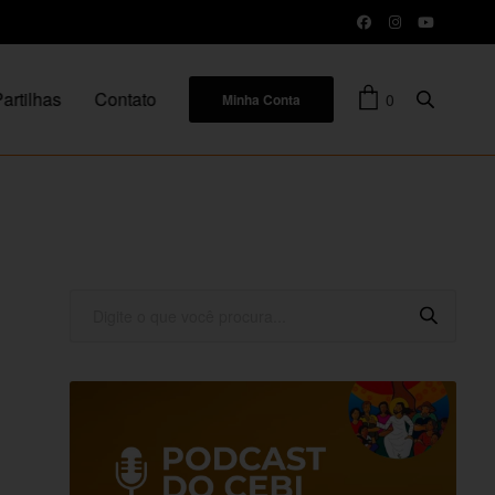
artilhas
Contato
0
Minha Conta