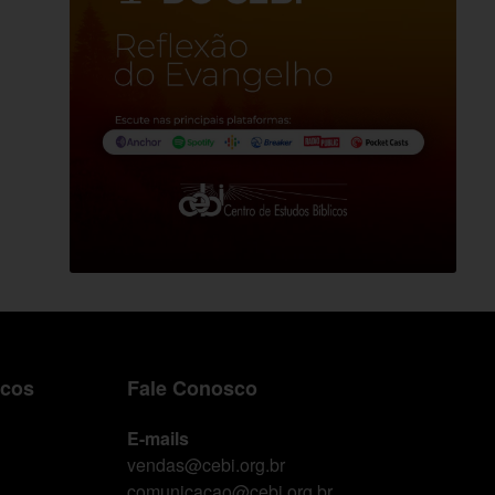
icos
Fale Conosco
E-mails
vendas@cebi.org.br
comunicacao@cebi.org.br