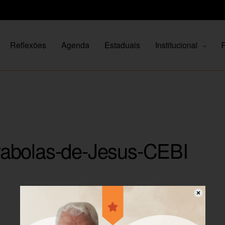
Reflexões
Agenda
Estaduais
Institucional
P
abolas-de-Jesus-CEBI