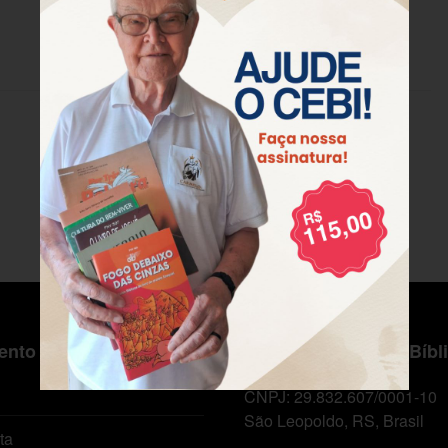
nto ao Cliente
Centro de Estudos Bíbl
CNPJ: 29.832.607/0001-10
São Leopoldo, RS, Brasil
ta