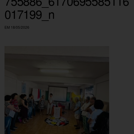
755886_6170695585116
017199_n
EM 18/05/2026