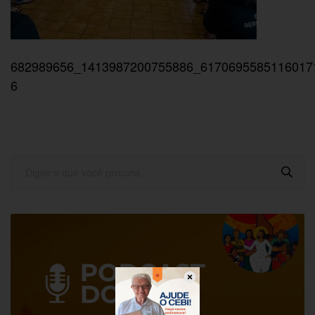
682989656_1413987200755886_6170695585116017
6