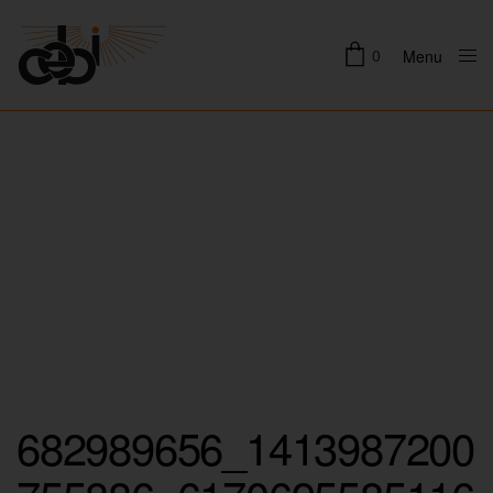
0
Menu
Close
682989656_1413987200