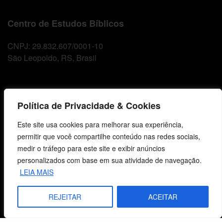
Centro de Estudos Bíblicos
CNPJ: 29.832.607/0001-10
São Leopoldo, RS, Brasil
Fale Conosco
Política de Privacidade & Cookies
E-mails
Este site usa cookies para melhorar sua experiência,
vendas@cebi.org.br
permitir que você compartilhe conteúdo nas redes sociais,
comunicacao@cebi.org.br
medir o tráfego para este site e exibir anúncios
personalizados com base em sua atividade de navegação.
WhatsApp / Vendas
LEIA MAIS
+55 (51) 99734-4518
WhatsApp / Comunicação
REJEITAR
ACEITAR
+55 (51) 99799-3041