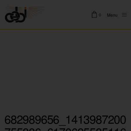
0
Menu
Close
682989656_1413987200