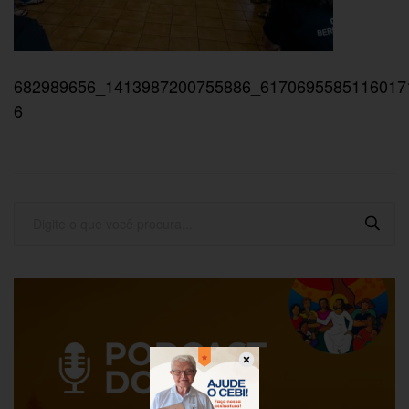
682989656_1413987200755886_6170695585116017
6