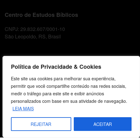
Centro de Estudos Bíblicos
CNPJ: 29.832.607/0001-10
São Leopoldo, RS, Brasil
Fale Conosco
Política de Privacidade & Cookies
E-mails
Este site usa cookies para melhorar sua experiência,
vendas@cebi.org.br
permitir que você compartilhe conteúdo nas redes sociais,
comunicacao@cebi.org.br
medir o tráfego para este site e exibir anúncios
personalizados com base em sua atividade de navegação.
WhatsApp / Vendas
LEIA MAIS
+55 (51) 99734-4518
WhatsApp / Comunicação
REJEITAR
ACEITAR
+55 (51) 99799-3041