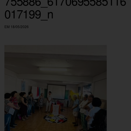
755886_6170695585116
017199_n
EM 18/05/2026