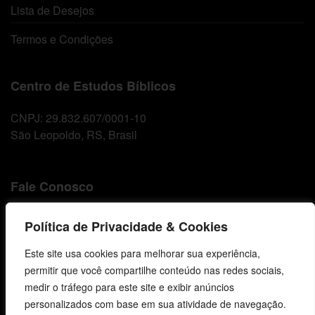
Lista de Desejos
Termos e Condições
Centro de Estudos Bíblicos
CNPJ: 29.832.607/0001-10
São Leopoldo, RS, Brasil
Fale Conosco
E-mails
Política de Privacidade & Cookies
vendas@cebi.org.br
comunicacao@cebi.org.br
Este site usa cookies para melhorar sua experiência,
permitir que você compartilhe conteúdo nas redes sociais,
WhatsApp / Vendas
medir o tráfego para este site e exibir anúncios
+55 (51) 99734-4518
personalizados com base em sua atividade de navegação.