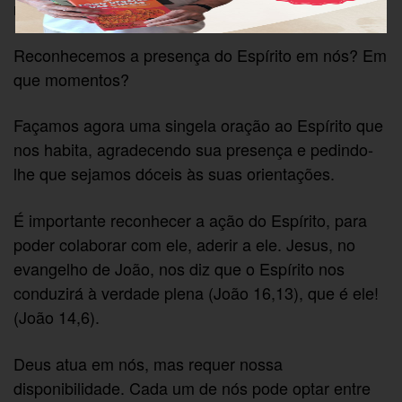
radiantes de alegria”.
Reconhecemos a presença do Espírito em nós? Em
que momentos?
Façamos agora uma singela oração ao Espírito que
nos habita, agradecendo sua presença e pedindo-
lhe que sejamos dóceis às suas orientações.
É importante reconhecer a ação do Espírito, para
poder colaborar com ele, aderir a ele. Jesus, no
evangelho de João, nos diz que o Espírito nos
conduzirá à verdade plena (João 16,13), que é ele!
(João 14,6).
Deus atua em nós, mas requer nossa
disponibilidade. Cada um de nós pode optar entre