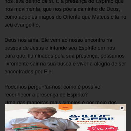
nós leva dentro de si. É a presença do Espírito que
nos movimenta, que nos põe a caminho de Deus,
como aqueles magos do Oriente que Mateus cita no
seu evangelho.
Deus nos ama. Ele vem ao nosso encontro na
pessoa de Jesus e infunde seu Espírito em nós
para que, iluminados pela sua presença, possamos
livremente sair na sua busca e viver a alegria de ser
encontrados por Ele!
Podemos perguntar-nos: como é possível
reconhecer a presença do Espírito?
Uma das maneiras mais simples é por meio dos
presentes que ele nos dá, e um deles é a alegria
(Gálatas 5,22). Por isso, é que o evangelho nos diz
que “ao verem de novo a estrela, os magos ficaram