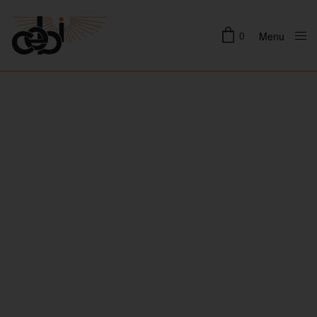
0
Menu
Close