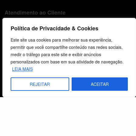
Atendimento ao Cliente
Livraria
Política de Privacidade & Cookies
Minha conta
Este site usa cookies para melhorar sua experiência,
permitir que você compartilhe conteúdo nas redes sociais,
Carrinho
medir o tráfego para este site e exibir anúncios
personalizados com base em sua atividade de navegação.
Lista de Desejos
LEIA MAIS
Termos e Condições
REJEITAR
ACEITAR
Centro de Estudos Bíblicos
CNPJ: 29.832.607/0001-10
São Leopoldo, RS, Brasil