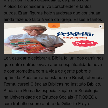
Aloísio Lorscheider e Ivo Lorscheider e tantos
outros. Eram figuras hoje saudosas que continuam
ainda fazendo falta à vida da Igreja. Esses e tantos
outros pelo país afora foram figuras de grande
discernimento e coragem, irrigavam as veias da
Igreja de Cristo e testemunhavam que, apesar de
tudo, o Evangelho estava vivo entre o nosso povo.
Ler, estudar e celebrar a Bíblia foi um dos caminhos
que entre outros levava a uma espiritualidade nova
e comprometida com a vida de gente pobre e
oprimida. Após um ano estando no Brasil, retornei a
Roma, cursei Ciências Bíblicas no Instituto Bíblico.
Ainda em Roma fiz especialização em Sociologia
na Universidade de Estudos Sociais (PRODEO),
com trabalho sobre a obra de Gilberto Freyre.