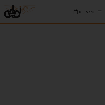
0
Menu
Close