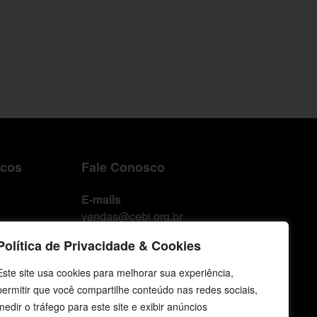
icos
Fale Conosco
E-mails
vendas@cebi.org.br
comunicacao@cebi.org.br
Política de Privacidade & Cookies
WhatsApp / Vendas
Este site usa cookies para melhorar sua experiência,
+55 (51) 99734-4518
permitir que você compartilhe conteúdo nas redes sociais,
medir o tráfego para este site e exibir anúncios
WhatsApp / Comunicação