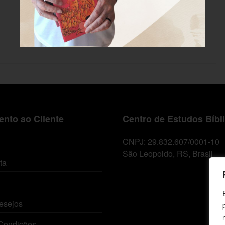
nto ao Cliente
Centro de Estudos Bíbl
CNPJ: 29.832.607/0001-10
São Leopoldo, RS, Brasil
ta
esejos
Condições