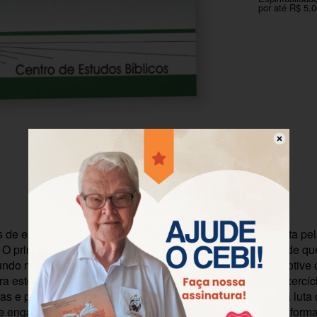
por até R$ 5,
Descrição
Informação adicional
de estudo bíblico aqui contidos têm como motivação a luta pel
 O primeiro abre um espaço de reflexão estrutural a partir de q
gundo momento procura um olhar cultural e religioso que motive 
ra estes tempos de militância. Eles querem ser parte do exercíc
icas e pastorais para os grandes desafios do novo século: a luta
 engarrafam as águas, privatizam os rios e querem secar formas