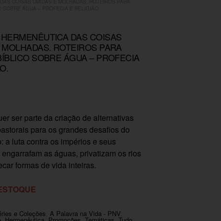
DAS COISAS ÚMIDAS E MOLHADAS. ROTEIROS PARA
O SOBRE ÁGUA – PROFECIA E RELIGIÃO.
 HERMENÊUTICA DAS COISAS
 MOLHADAS. ROTEIROS PARA
ÍBLICO SOBRE ÁGUA – PROFECIA
O.
uer ser parte da criação de alternativas
 pastorais para os grandes desafios do
: a luta contra os impérios e seus
engarrafam as águas, privatizam os rios
car formas de vida inteiras.
 ESTOQUE
ries e Coleções
,
A Palavra na Vida - PNV
,
e
,
Hermenêutica
,
Promoções
,
Temáticas
,
Tudo