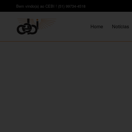
Bem vindo(a) ao CEBI ! (51) 99734-4518
Home
Notícias