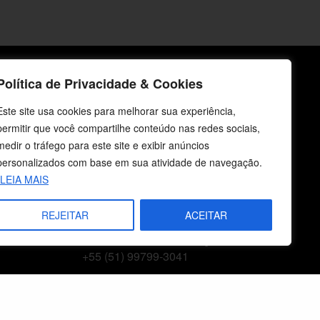
Política de Privacidade & Cookies
icos
Fale Conosco
Este site usa cookies para melhorar sua experiência,
E-mails
permitir que você compartilhe conteúdo nas redes sociais,
vendas@cebi.org.br
medir o tráfego para este site e exibir anúncios
comunicacao@cebi.org.br
personalizados com base em sua atividade de navegação.
LEIA MAIS
WhatsApp / Vendas
+55 (51) 99734-4518
REJEITAR
ACEITAR
WhatsApp / Comunicação
+55 (51) 99799-3041