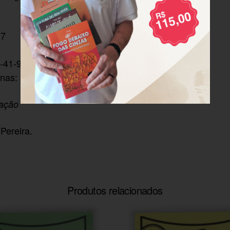
97
-41-9
nas: 32
zação
Pereira.
Produtos relacionados