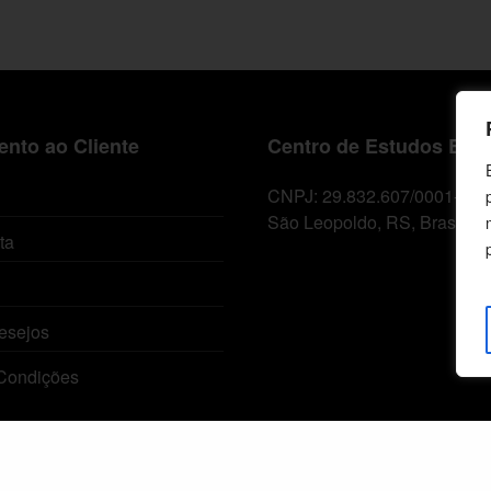
nto ao Cliente
Centro de Estudos Bíbl
CNPJ: 29.832.607/0001-10
São Leopoldo, RS, Brasil
ta
esejos
Condições