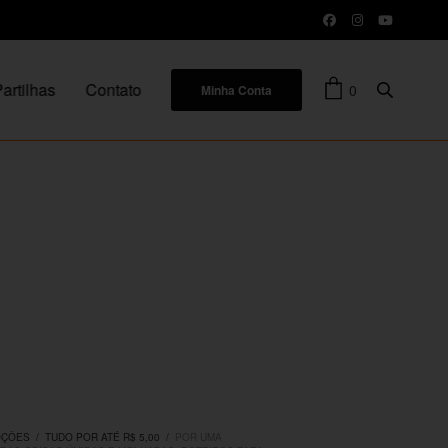
artilhas
Contato
0
Minha Conta
OÇÕES
/
TUDO POR ATÉ R$ 5,00
/
POR UMA