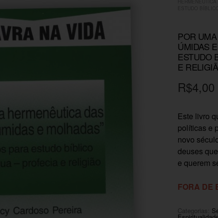
HERMENÊUTICA 
ESTUDO BÍBLIC
POR UMA
ÚMIDAS E
ESTUDO B
E RELIGIÃ
R$
4,00
Este livro q
políticas e
novo século
deuses que 
e querem se
FORA DE
Categorias:
Sé
Espiritualidad