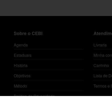
Sobre o CEBI
Atendime
Agenda
Livraria
Estaduais
Minha con
História
Carrinho
Objetivos
Lista de D
Método
Termos e 
Política de Privacidade