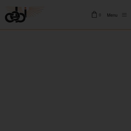
0
Menu
Close