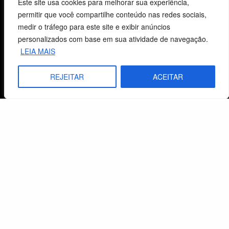
Este site usa cookies para melhorar sua experiência,
permitir que você compartilhe conteúdo nas redes sociais,
CNPJ: 29.832.607/0001-10
medir o tráfego para este site e exibir anúncios
São Leopoldo, RS, Brasil
personalizados com base em sua atividade de navegação.
LEIA MAIS
Fale Conosco
REJEITAR
ACEITAR
E-mails
vendas@cebi.org.br
comunicacao@cebi.org.br
WhatsApp / Vendas
+55 (51) 99734-4518
WhatsApp / Comunicação
+55 (51) 99799-3041