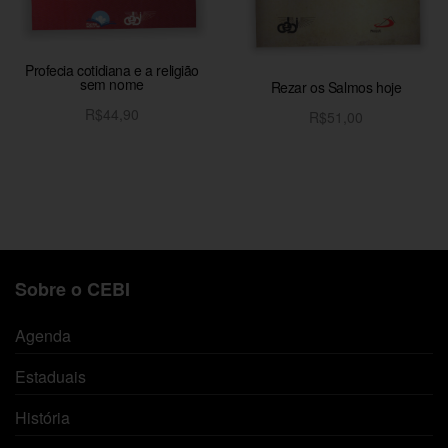
Profecia cotidiana e a religião
sem nome
Rezar os Salmos hoje
R$
44,90
R$
51,00
Adicionar ao carrinho
Adicionar ao carrinho
Sobre o CEBI
Agenda
Estaduais
História