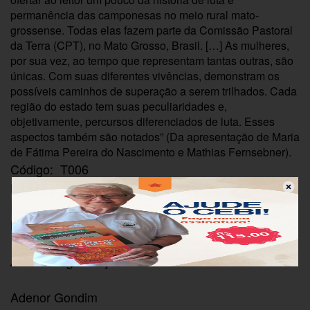
permanência das camponesas no meio rural mato-
grossense. Todas elas fazem parte da Comissão Pastoral
da Terra (CPT), no Mato Grosso, Brasil. […] As mulheres,
por sua vez, ao tempo que representam tantas outras, são
únicas. Com suas diferentes vivências, demonstram os
possíveis caminhos de superação a serem trilhados. Cada
região do estado tem suas peculiaridades e,
objetivamente, percursos diferenciados de luta. Esses
aspectos também são notados” (Da apresentação de Maria
de Fátima Pereira do Nascimento e Mathias Fernsebner).
Código: T006
Editora: CEBI
ISBN: 978-85-7733-210-6
Número de páginas: 114
Autoria/Organização
Adenor Gondim