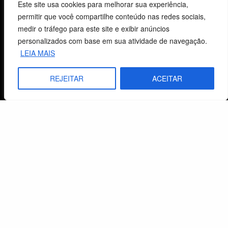
Este site usa cookies para melhorar sua experiência,
permitir que você compartilhe conteúdo nas redes sociais,
Centro de Estudos Bíblicos
medir o tráfego para este site e exibir anúncios
personalizados com base em sua atividade de navegação.
CNPJ: 29.832.607/0001-10
LEIA MAIS
São Leopoldo, RS, Brasil
REJEITAR
ACEITAR
Fale Conosco
E-mails
vendas@cebi.org.br
comunicacao@cebi.org.br
WhatsApp / Vendas
+55 (51) 99734-4518
WhatsApp / Comunicação
+55 (51) 99799-3041