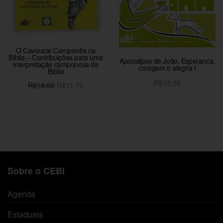
O Cavoucar Camponês na
Bíblia – Contribuições para uma
Apocalipse de João. Esperança,
interpretação camponesa da
coragem e alegria I
Bíblia
R$
13,55
O preço
O preço
R$
18,00
R$
11,70
Adicionar ao carrinho
original
atual é:
Adicionar ao carrinho
era:
R$11,70.
R$18,00.
Sobre o CEBI
Agenda
Estaduais