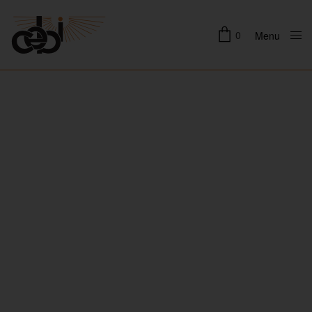
0
Menu
Close