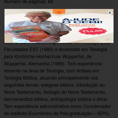
Número de páginas: 66
Autoria/Organização
Nélio Schneider
NÉLIO SCHNEIDER é graduado em Teologia pela
Faculdades EST (1983) e doutorado em Teologia
pela Kirchliche Hochschule Wuppertal, de
Wuppertal, Alemanha (1989). Tem experiência
docente na área de Teologia, com ênfase em
Teologia Bíblica, atuando principalmente nos
seguintes temas: exegese biblica, introdução ao
Novo Testamento, teologia do Novo Testamento,
hermenêutica bíblica, antropologia bíblica e ética.
Tem experiência administrativa como Coordenador
do Instituto Ecumênico de Pós-graduação – IEPG,