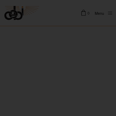
0
Menu
Close