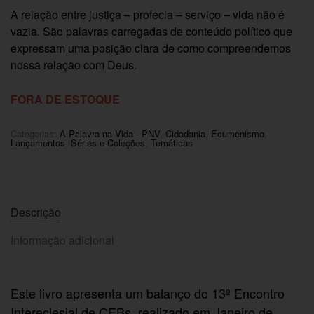
A relação entre justiça – profecia – serviço – vida não é
vazia. São palavras carregadas de conteúdo político que
expressam uma posição clara de como compreendemos
nossa relação com Deus.
FORA DE ESTOQUE
Categorias:
A Palavra na Vida - PNV
,
Cidadania
,
Ecumenismo
,
Lançamentos
,
Séries e Coleções
,
Temáticas
Descrição
Informação adicional
Este livro apresenta um balanço do 13º Encontro
Intereclesial de CEBs, realizado em Janeiro de