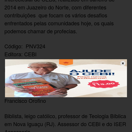
2014 em Juazeiro do Norte, com diferentes
contribuições que focam os vários desafios
enfrentados pelas comunidades hoje, os quais
podemos chamar de profecias.
Código: PNV324
Editora: CEBI
ISBN: 9788577332250
Número de páginas: 40
Autoria/Organização
Francisco Orofino
Biblista, leigo católico, professor de Teologia Bíblica
em Nova Iguaçu (RJ). Assessor do CEBI e do ISER
Assessoria.