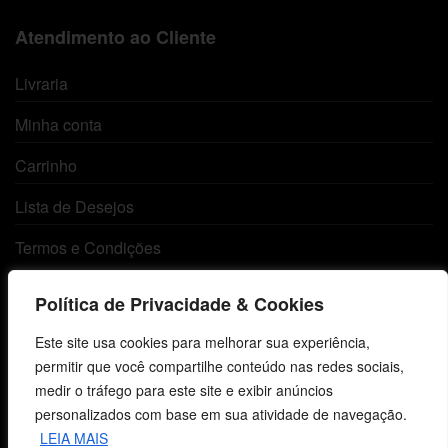
Atendimento ao Cliente
Livraria
Minha conta
Carrinho
Lista de Desejos
Termos e Condições
Política de Privacidade & Cookies
Centro de Estudos Bíblicos
Este site usa cookies para melhorar sua experiência,
CNPJ: 29.832.607/0001-10
permitir que você compartilhe conteúdo nas redes sociais,
São Leopoldo, RS, Brasil
medir o tráfego para este site e exibir anúncios
personalizados com base em sua atividade de navegação.
LEIA MAIS