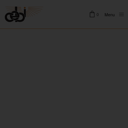
0
Menu
Close