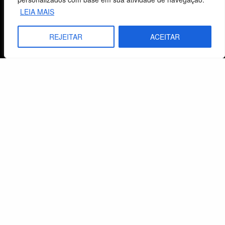
Centro de Estudos Bíblicos
LEIA MAIS
CNPJ: 29.832.607/0001-10
São Leopoldo, RS, Brasil
REJEITAR
ACEITAR
Fale Conosco
E-mails
vendas@cebi.org.br
comunicacao@cebi.org.br
WhatsApp / Vendas
+55 (51) 99734-4518
WhatsApp / Comunicação
+55 (51) 99799-3041