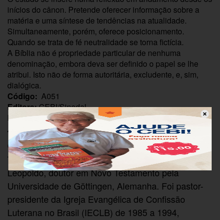
inícios do cânon. Pretende oferecer informação sobre a
matéria e uma síntese de tendências na atualidade.
Simultaneamente, porém, oferece posicionamento.
Quando se trata de fé neutralidade se torna fictícia.
A Bíblia não é propriedade particular de nenhuma
denominação, embora deva ser definido o papel se lhe
atribui. Isto não de forma autoritária, excludente, e, sim,
dialógica.
Código:
A051
Editora:
CEBI/Sinodal
Número de páginas:
90
Autoria/Organização
é licenciado em
GOTTFRIED BRAKEMEIER
Teologia pela Faculdade de Teologia em São
Leopoldo, doutor em Novo Testamento pela
Universidade de Göttingen, Alemanha. Foi pastor-
presidente da Igreja Evangélica de Confissão
Luterana no Brasil (IECLB) de 1985 a 1994,