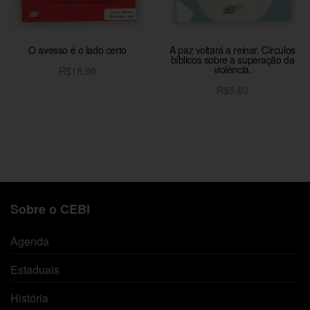
O avesso é o lado certo
A paz voltará a reinar. Círculos
bíblicos sobre a superação da
violência.
R$
18,90
Adicionar ao carrinho
R$
5,60
Adicionar ao carrinho
Sobre o CEBI
Agenda
Estaduais
História