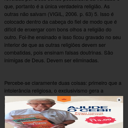
que, portanto é a única verdadeira religião. As
outras não salvam (VIGIL, 2006. p. 63) 5. Isso é
colocado dentro da cabeça do fiel de modo que é
difícil de enxergar com bons olhos a religião do
outro. Foi-lhe ensinado e isso ficou gravado no seu
interior de que as outras religiões devem ser
combatidas, pois ensinam falsas doutrinas. São
inimigas de Deus. Devem ser eliminadas.
Percebe-se claramente duas coisas: primeiro que a
intolerância religiosa, o exclusivismo gera a
exclusão dos que não professam a mesma fé e
toda exclusão produz morte indo assim contra o
projeto de Deus que é vida e liberdade para os
homens e mulheres. Segundo que coloca no centro