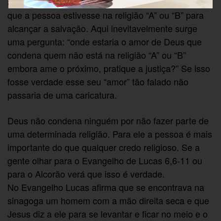
a religião (Igreja) e não Deus, quer dizer, bastaria
que a pessoa estivesse na religião “A” ou “B” para
alcançar a salvação. Aqui inevitavelmente surge
uma pergunta: “onde estaria o amor de Deus que
condena quem não está na religião “A” ou “B”
embora ame o próximo, pratique a justiça?” Se isso
fosse verdade esse seu “amor” tão falado não
passaria de uma caricatura.
Deus não condena ninguém por não fazer parte de
uma determinada religião. Para ele a pessoa é mais
importante do que qualquer credo religioso. Se a
gente olhar para o Evangelho de Lucas 6,6-11 ou
para o Alcorão verá que isso é verdade.
No Evangelho Lucas afirma que se encontrava na
sinagoga um homem com a mão direita seca e que
Jesus diz a ele para se levantar e ficar no meio e o