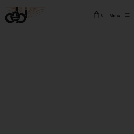
0
Menu
Close