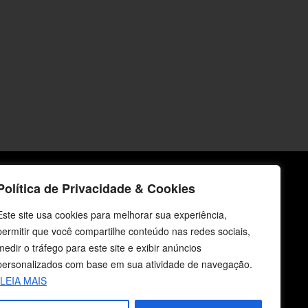
Política de Privacidade & Cookies
icos
Fale Conosco
Este site usa cookies para melhorar sua experiência,
E-mails
permitir que você compartilhe conteúdo nas redes sociais,
vendas@cebi.org.br
medir o tráfego para este site e exibir anúncios
comunicacao@cebi.org.br
personalizados com base em sua atividade de navegação.
LEIA MAIS
WhatsApp / Vendas