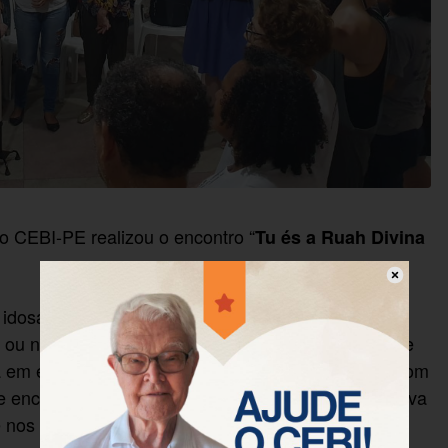
o CEBI-PE realizou o encontro “
Tu és a Ruah Divina
idosas, pertencentes a diversas tradições cristãs e
u não praticantes, uniram-se à teóloga feminista e
 em educação e história cultural, Valéria Vilhena, com
e encontrar formas de construir – desde a perspectiva
 nos circunda.