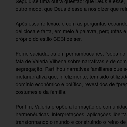
Seguiu-se uma outra questão: que Deus é esse, u
outro modo, que Deus é esse a nos dizer que rel
Após essa reflexão, e com as perguntas ecoando
deliciosa e farta, em meio à palavra, perguntas 
próprio do estilo CEBI de ser.
Fome saciada, ou em pernambucanês, “sopa no b
fala de Valeria Vilhena sobre narrativas e de c
segregação. Partilhou narrativas familiares que
metanarrativa que, infelizmente, tem sido utiliza
domínio econômico e político, revestidos de “pre
costumes e da família.
Por fim, Valeria propõe a formação de comunidade
hermenêuticas, interpretações, aplicações libert
transformando o mundo e construindo o reino de j