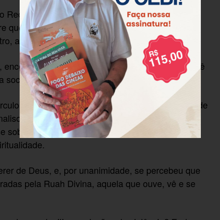
do Recife e apreensão no coração: seria possível
pre que chove? Os ventos sopraram a chuva para o
ntro, as pessoas que foram se achegando…
, encontrando no deserto Agar e a Divindade que vê
a sociedade descarta ou rejeita.
írculo, falaram sobre como acontecem as relações de
nalisou-se as relações de conflito, de poder de um
e sobre violência, desrespeito, segregação e
ritualidade.
rer de Deus, e, por unanimidade, se percebeu que
iradas pela Ruah Divina, aquela que ouve, vê e se