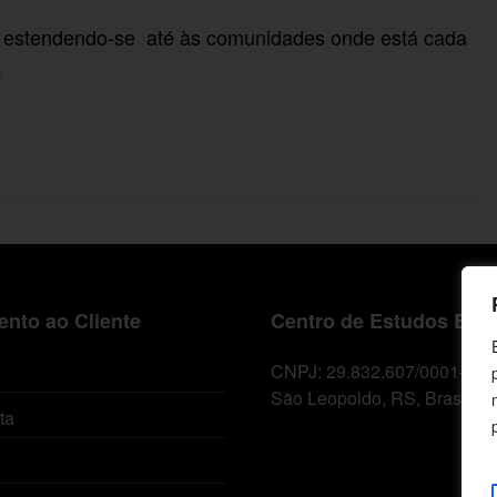
, estendendo-se até às comunidades onde está cada
.
nto ao Cliente
Centro de Estudos Bíbl
CNPJ: 29.832.607/0001-10
São Leopoldo, RS, Brasil
ta