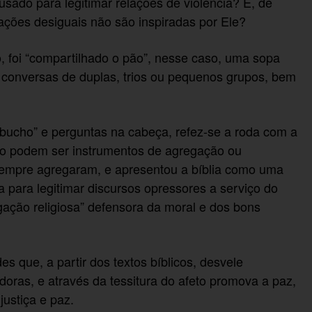
sado para legitimar relações de violência? E, de
ações desiguais não são inspiradas por Ele?
, foi “compartilhado o pão”, nesse caso, uma sopa
e conversas de duplas, trios ou pequenos grupos, bem
ucho” e perguntas na cabeça, refez-se a roda com a
omo podem ser instrumentos de agregação ou
 sempre agregaram, e apresentou a bíblia como uma
da para legitimar discursos opressores a serviço do
gação religiosa” defensora da moral e dos bons
s que, a partir dos textos bíblicos, desvele
adoras, e através da tessitura do afeto promova a paz,
ustiça e paz.