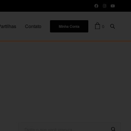
artilhas
Contato
0
Minha Conta