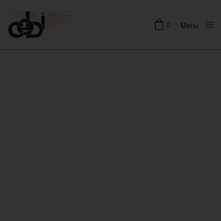
0
Menu
Close