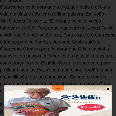
Quaresma nos lembra que a cruz que mata e deixa a
vida em cinzas não tem a última palavra. Em João
14.19 Jesus Cristo diz: “E, porque eu vivo, vocês
também viverão”. Para aquele que crê em Jesus Cristo
a vida não é e não será cinza. Para o que crê quaresma
é tempo para cuidar da vida como Cristo cuidou.
Quaresma é tempo para lembrar que Cristo caminha
conosco em nossos sofrimentos e angústias e nos quer,
com a força do seu Espírito Santo, na sua seara para
praticar a sua justiça, o seu amor, o seu perdão, a sua
reconciliação e a sua compaixão. Quaresma lembra
que o que começa em cinzas termina, graças a Deus
em Cristo, em ressurreição.
–
Fonte:
da Igreja Evangélica de
Pr. Ernani Röpke
Confissão Luterana no Brasil. Publicado no site da