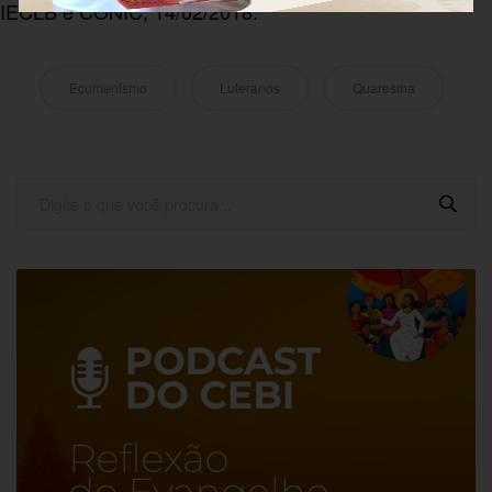
IECLB e
CONIC
, 14/02/2018.
Ecumenismo
Luteranos
Quaresma