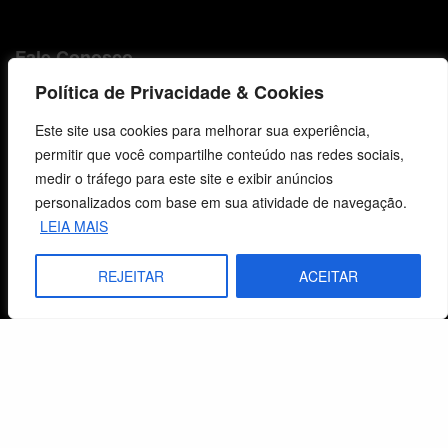
Fale Conosco
Política de Privacidade & Cookies
E-mails
vendas@cebi.org.br
Este site usa cookies para melhorar sua experiência,
comunicacao@cebi.org.br
permitir que você compartilhe conteúdo nas redes sociais,
medir o tráfego para este site e exibir anúncios
WhatsApp / Vendas
personalizados com base em sua atividade de navegação.
+55 (51) 99734-4518
LEIA MAIS
WhatsApp / Comunicação
REJEITAR
ACEITAR
+55 (51) 99799-3041
© 2026 Centro de Estudos Biblicos. Todos os direitos reservados. By Zwei Arts.