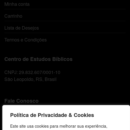
Minha conta
Carrinho
Lista de Desejos
Termos e Condições
Centro de Estudos Bíblicos
CNPJ: 29.832.607/0001-10
São Leopoldo, RS, Brasil
Fale Conosco
E-mails
Política de Privacidade & Cookies
vendas@cebi.org.br
Este site usa cookies para melhorar sua experiência,
comunicacao@cebi.org.br