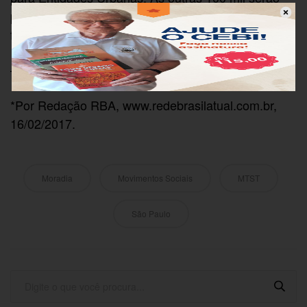
para o fundo de arrendamento residencial que
funciona em parceria com os estados e municípios.
–
*Por Redação RBA, www.redebrasilatual.com.br,
16/02/2017.
Moradia
Movimentos Sociais
MTST
São Paulo