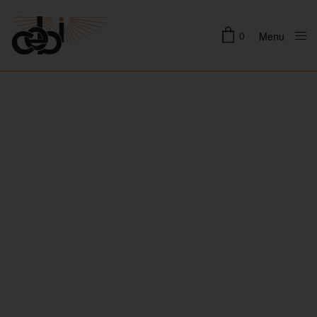
0
Menu
Close