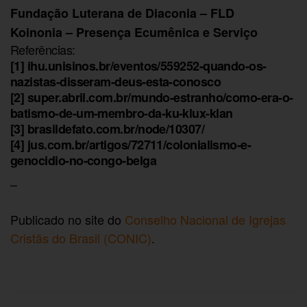
Fundação Luterana de Diaconia – FLD
Koinonia – Presença Ecumênica e Serviço
Referências:
[1] ihu.unisinos.br/eventos/559252-quando-os-
nazistas-disseram-deus-esta-conosco
[2] super.abril.com.br/mundo-estranho/como-era-o-
batismo-de-um-membro-da-ku-klux-klan
[3] brasildefato.com.br/node/10307/
[4] jus.com.br/artigos/72711/colonialismo-e-
genocidio-no-congo-belga
–
Publicado no site do
Conselho Nacional de Igrejas
Cristãs do Brasil (CONIC)
.