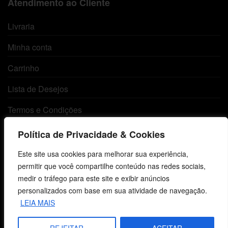
Atendimento ao Cliente
Livraria
Minha conta
Carrinho
Lista de Desejos
Termos e Condições
Política de Privacidade & Cookies
Centro de Estudos Bíblicos
Este site usa cookies para melhorar sua experiência,
permitir que você compartilhe conteúdo nas redes sociais,
CNPJ: 29.832.607/0001-10
medir o tráfego para este site e exibir anúncios
São Leopoldo, RS, Brasil
personalizados com base em sua atividade de navegação.
LEIA MAIS
Fale Conosco