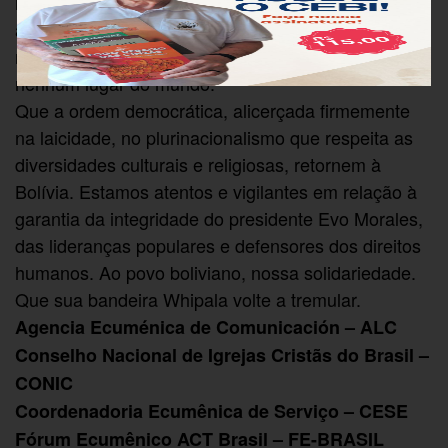
mínima com a fé em Jesus Cristo, não podemos
aceitar o ataque à democracia e a violência em
nome de Deus nem na Bolívia, nem no Brasil, e em
nenhum lugar do mundo.
Que a ordem democrática, alicerçada firmemente
na laicidade, no plurinacionalismo que respeita as
diversidades culturais e religiosas, retornem à
Bolívia. Estamos atentos e vigilantes em relação à
garantia da integridade do presidente Evo Morales,
das lideranças populares e defensores dos direitos
humanos. Ao povo boliviano, nossa solidariedade.
Que sua bandeira Whipala volte a tremular.
Agencia Ecuménica de Comunicación – ALC
Conselho Nacional de Igrejas Cristãs do Brasil –
CONIC
Coordenadoria Ecumênica de Serviço – CESE
Fórum Ecumênico ACT Brasil – FE-BRASIL