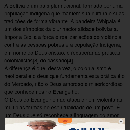
A Bolívia é um país plurinacional, formado por uma
população indígena que mantém sua cultura e suas
tradições de forma vibrante. A bandeira Whipala é
um dos símbolos da plurinacionalidade boliviana.
Impor a Bíblia à força e realizar ações de violência
contra as pessoas pobres e a população indígena,
em nome do Deus cristão, é recuperar as práticas
colonialistas[3] do passado[4].
A diferença é que, desta vez, o colonialismo é
neoliberal e o deus que fundamenta esta prática é o
do Mercado, não o Deus amoroso e misericordioso
que conhecemos no Evangelho.
O Deus do Evangelho não ataca e nem violenta as
múltiplas formas de espiritualidade de um povo. É
um Deus que só reconhece a linguagem do amor.
Como pessoas que desejam manter uma coerência