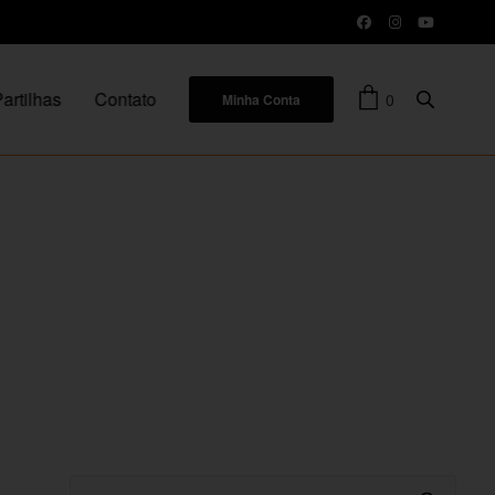
artilhas
Contato
0
Minha Conta