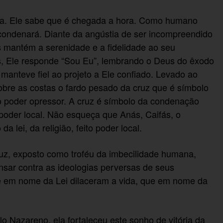
oa. Ele sabe que é chegada a hora. Como humano
 condenará. Diante da angústia de ser incompreendido
s mantém a serenidade e a fidelidade ao seu
s, Ele responde “Sou Eu”, lembrando o Deus do êxodo
manteve fiel ao projeto a Ele confiado. Levado ao
obre as costas o fardo pesado da cruz que é símbolo
do poder opressor. A cruz é símbolo da condenação
oder local. Não esqueça que Anás, Caifás, o
lei, da religião, feito poder local.
ruz, exposto como troféu da imbecilidade humana,
sar contra as ideologias perversas de seus
ue em nome da Lei dilaceram a vida, que em nome da
lo Nazareno, ela fortaleceu este sonho de vitória da