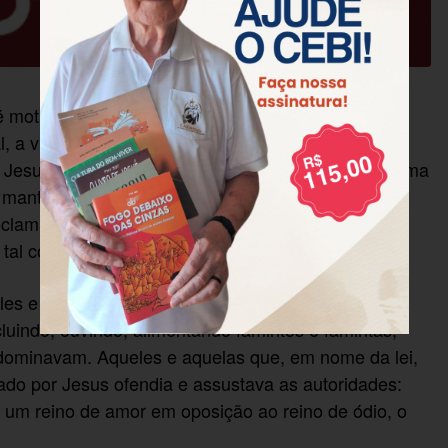
, é motivo de condenação. É a condenação daquele
l, a violência contra o pequeno, a opressão, a
 Jesus é levado a cruz por ter ido contra esse sistema
ra manter o controle opressor. O que levou Jesus a
clamar com atitudes e palavras o Reino de Deus
al coisa? De onde veio tanto ardor?
s e montes, desertos e periferias, vilas e lagos …
luindo, ouvindo, alimentando famintos e famintas;
dominavam. Aqueles e aquelas que, em nome da lei,
do por Jesus ofendia e assustava as autoridades:
 um reino de amor em oposição ao reino de ódio, o