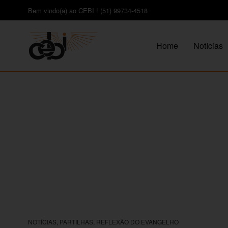
Bem vindo(a) ao CEBI ! (51) 99734-4518
Home
Notícias
NOTÍCIAS
,
PARTILHAS
,
REFLEXÃO DO EVANGELHO