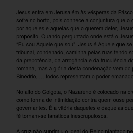
Jesus entra em Jerusalém às vésperas da Pásc
sofre no horto, pois conhece a conjuntura que o
por aqueles e aquelas que o querem deter, Jesu
propósito. Quando perguntado onde está o Jesu
“Eu sou Aquele que sou”. Jesus é Aquele que se 
tribunal, condenado, caminha pelas ruas tendo s
da prepotência, da arrogância e da truculência 
romana, mas a glória desta condenação vem do p
Sinédrio, … todos representam o poder emanado da 
No alto do Gólgota, o Nazareno é colocado na c
como forma de intimidação contra quem ouse pen
governantes. É a vitória daqueles e daquelas q
fé tornam-se fanáticos inescrupulosos.
A cruz não suprimiu o ideal do Reino plantado pe