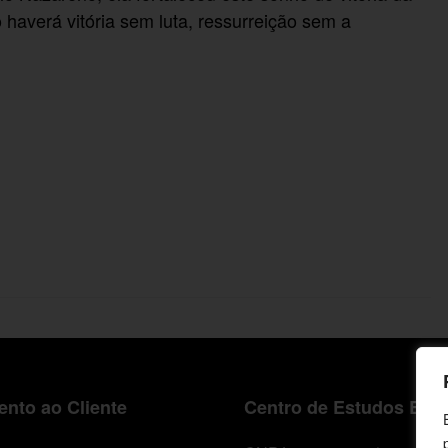
 haverá vitória sem luta, ressurreição sem a
nto ao Cliente
Centro de Estudos Bíbl