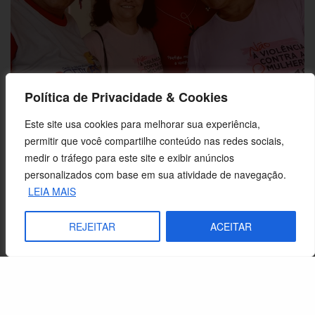
Política de Privacidade & Cookies
Este site usa cookies para melhorar sua experiência,
CEBI-ES: Encontro de formação estuda as mulheres na bíblia
permitir que você compartilhe conteúdo nas redes sociais,
medir o tráfego para este site e exibir anúncios
personalizados com base em sua atividade de navegação.
LEIA MAIS
REJEITAR
ACEITAR