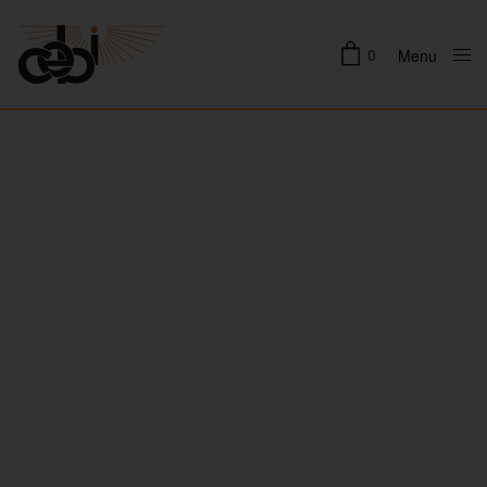
0
Menu
Close