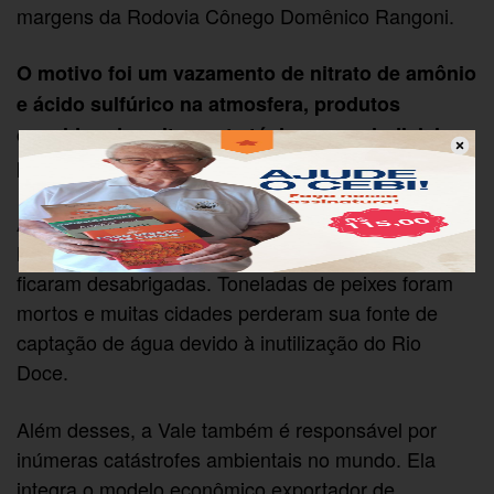
margens da Rodovia Cônego Domênico Rangoni.
O motivo foi um vazamento de nitrato de amônio
e ácido sulfúrico na atmosfera, produtos
considerados altamente tóxicos e prejudiciais
para o ser humano e o meio ambiente.
As mulheres lembram também do crime de
Mariana, onde 19 pessoas morreram e centenas
ficaram desabrigadas. Toneladas de peixes foram
mortos e muitas cidades perderam sua fonte de
captação de água devido à inutilização do Rio
Doce.
Além desses, a Vale também é responsável por
inúmeras catástrofes ambientais no mundo. Ela
integra o modelo econômico exportador de