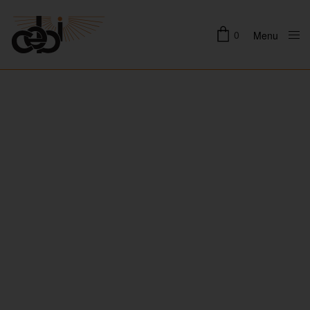
0
Menu
Close