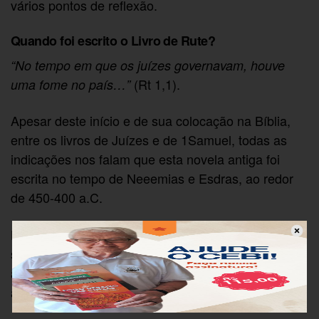
vários pontos de reflexão.
Quando foi escrito o Livro de Rute?
“No tempo em que os juízes governavam, houve
(Rt 1,1).
uma fome no país…”
Apesar deste início e de sua colocação na Bíblia,
entre os livros de Juízes e de 1Samuel, todas as
indicações nos falam que esta novela antiga foi
escrita no tempo de Neeemias e Esdras, ao redor
de 450-400 a.C.
Lendo Neemias 5,1-5, percebemos a mesma
situação de fome. Em Esdras 9, lemos o
acontecimento das rupturas dos matrimônios com
as estrangeiras.