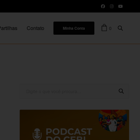
artilhas
Contato
0
Minha Conta