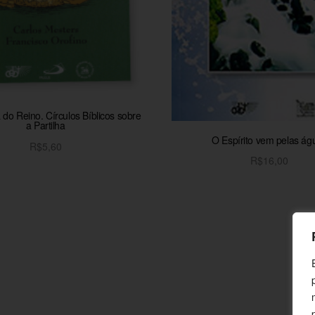
do Reino. Círculos Bíblicos sobre
a Partilha
O Espírito vem pelas ág
R$
5,60
R$
16,00
Adicionar ao carrinho
Adicionar ao carrinh