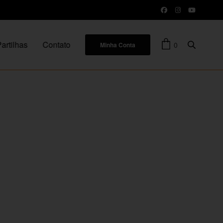
artilhas
Contato
0
Minha Conta