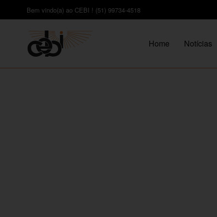
Bem vindo(a) ao CEBI ! (51) 99734-4518
Home
Notícias