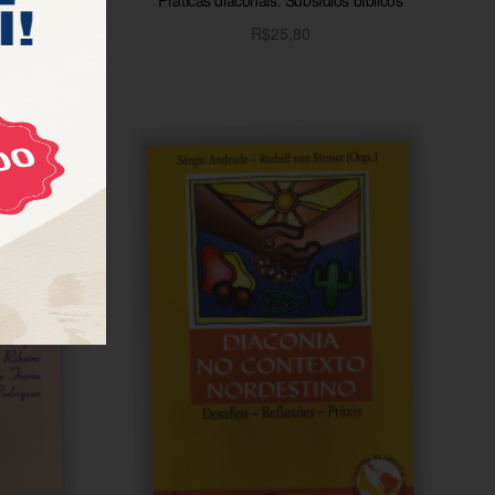
R$
25,80
o
Adicionar ao carrinho