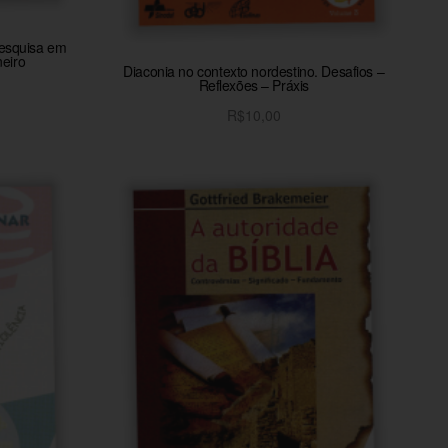
pesquisa em
neiro
Diaconia no contexto nordestino. Desafios –
Reflexões – Práxis
R$
10,00
o
Adicionar ao carrinho