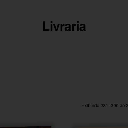
Livraria
Classificado
Exibindo 281–300 de 3
por
mais
recente