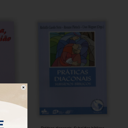
Adicionar ao carrinho
igião
Práticas diaconais. Subsídios bíblicos