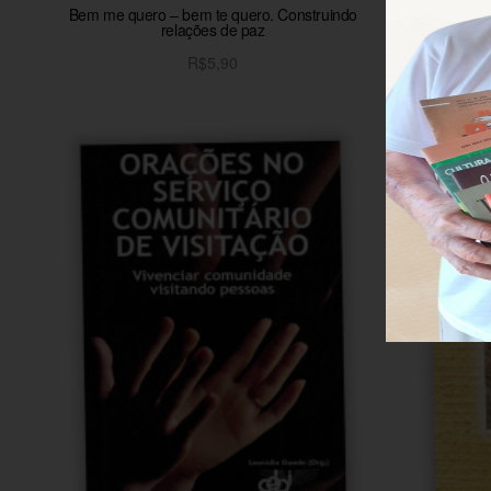
Bem me quero – bem te quero. Construindo
A I
relações de paz
R$
5,90
Adicionar ao carrinho