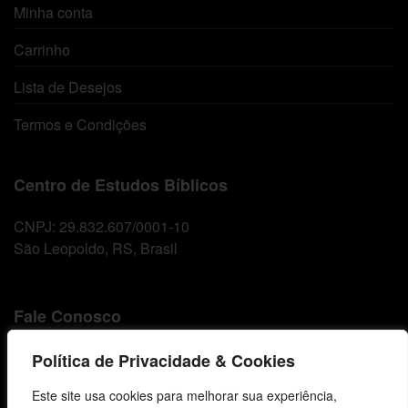
Minha conta
Carrinho
Lista de Desejos
Termos e Condições
Centro de Estudos Bíblicos
CNPJ: 29.832.607/0001-10
São Leopoldo, RS, Brasil
Fale Conosco
E-mails
Política de Privacidade & Cookies
vendas@cebi.org.br
Este site usa cookies para melhorar sua experiência,
comunicacao@cebi.org.br