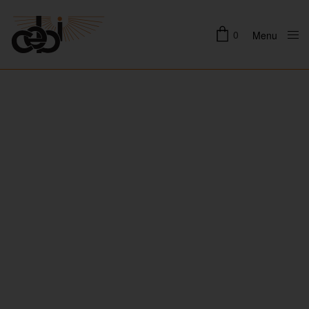
0
Menu
Close