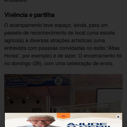
Vivência e partilha
O acampamento teve espaço, ainda, para um
passeio de reconhecimento do local (uma escola
agrícola) e diversas atrações artísticas (uma
entrevista com pessoas convidadas no estilo “Altas
Horas”, por exemplo) e de lazer. O encerramento foi
no domingo (28), com uma celebração de envio.