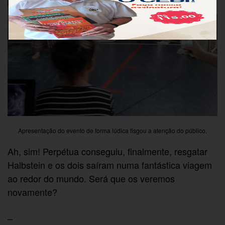
Apresentação do evento de forma lúdica fisgou a atenção do público.
Ah, sim! Perpétua conseguiu, finalmente, resgatar
Halbstein e os dois saíram numa fantástica viagem
ao redor do mundo. Será que os veremos
novamente?
–