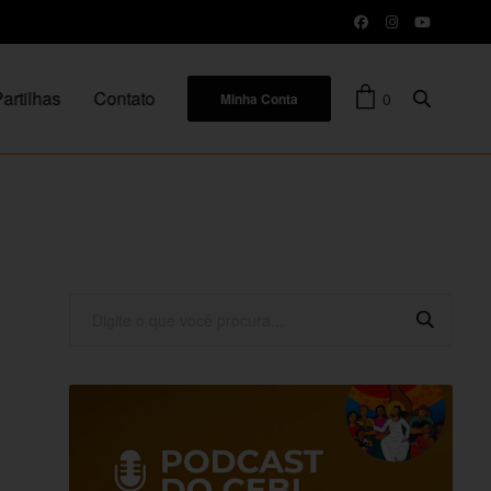
artilhas
Contato
0
Minha Conta