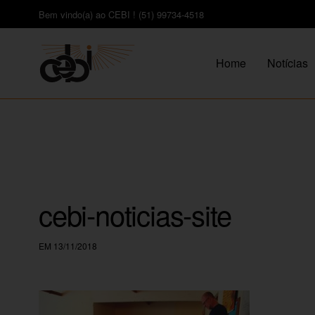
Bem vindo(a) ao CEBI ! (51) 99734-4518
Home
Notícias
cebi-noticias-site
EM 13/11/2018