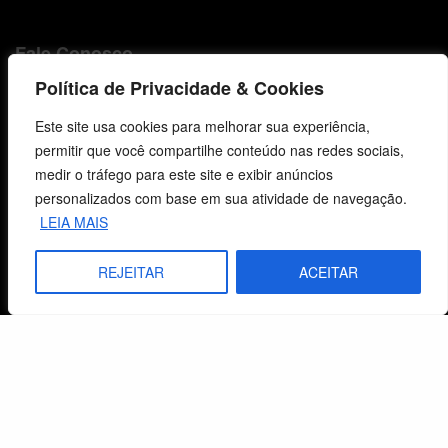
Fale Conosco
Política de Privacidade & Cookies
E-mails
vendas@cebi.org.br
Este site usa cookies para melhorar sua experiência,
comunicacao@cebi.org.br
permitir que você compartilhe conteúdo nas redes sociais,
medir o tráfego para este site e exibir anúncios
WhatsApp / Vendas
personalizados com base em sua atividade de navegação.
+55 (51) 99734-4518
LEIA MAIS
WhatsApp / Comunicação
REJEITAR
ACEITAR
+55 (51) 99799-3041
© 2026 Centro de Estudos Biblicos. Todos os direitos reservados. By Zwei Arts.