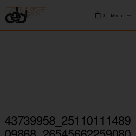
0
Menu
Close
43739958_25110111489
09868_26545662259080