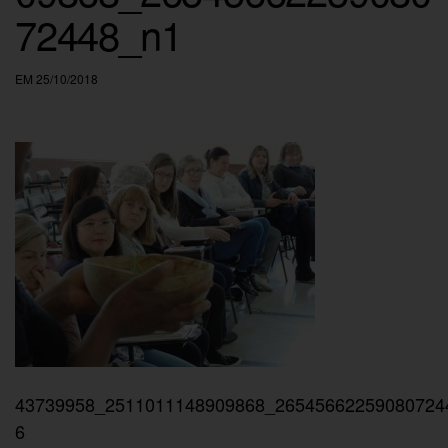
72448_n1
EM 25/10/2018
43739958_2511011148909868_26545662259080724
6