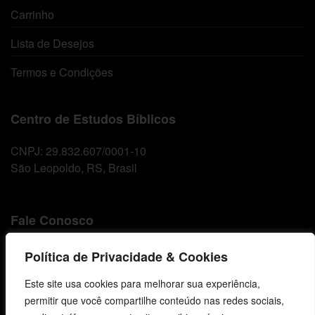
Carrinho
Lista de Desejos
Termos e Condições
Centro de Estudos Bíblicos
CNPJ: 29.832.607/0001-10
São Leopoldo, RS, Brasil
Fale Conosco
E-mails
Política de Privacidade & Cookies
vendas@cebi.org.br
Este site usa cookies para melhorar sua experiência,
comunicacao@cebi.org.br
permitir que você compartilhe conteúdo nas redes sociais,
WhatsApp / Vendas