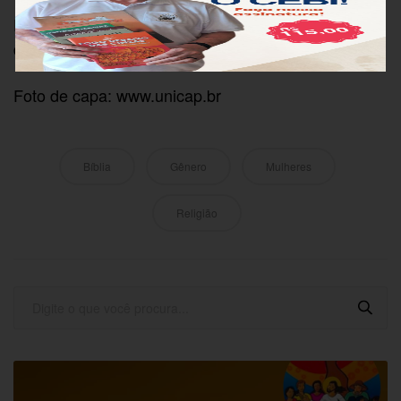
Fonte: A atividade foi realizada no dia 07 de março
de 2017. Sílvia Souza do CEBI-ES, 13/10/2017.
Foto de capa: www.unicap.br
Bíblia
Gênero
Mulheres
Religião