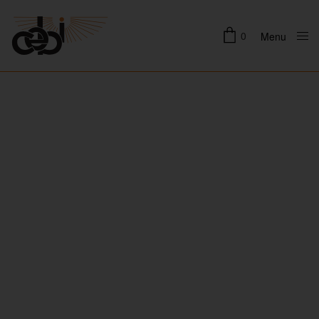
0
Menu
Close