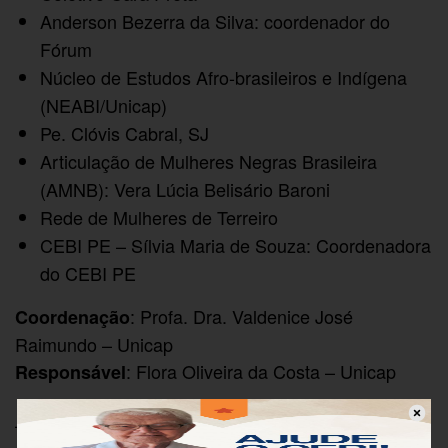
Anderson Bezerra da Silva: coordenador do
Fórum
Núcleo de Estudos Afro-brasileiros e Indígena
(NEABI/Unicap)
Pe. Clóvis Cabral, SJ
Articulação de Mulheres Negras Brasileira
(AMNB): Vera Lúcia Belisário Baroni
Rede de Mulheres de Terreiro
CEBI PE – Sílvia Maria de Souza: Coordenadora
do CEBI PE
: Profa. Dra. Valdenice José
Coordenação
Raimundo – Unicap
: Flora Oliveira da Costa – Unicap
Responsável
–