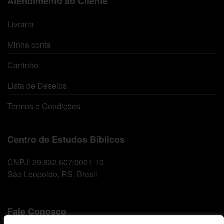
Atendimento ao Cliente
Livraria
Minha conta
Carrinho
Lista de Desejos
Termos e Condições
Centro de Estudos Bíblicos
CNPJ: 29.832.607/0001-10
São Leopoldo, RS, Brasil
Fale Conosco