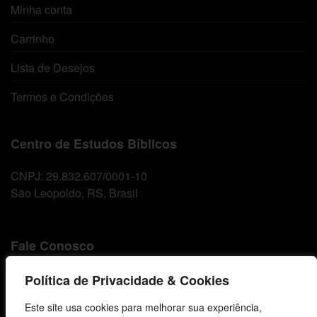
Minha conta
Carrinho
Lista de Desejos
Termos e Condições
Centro de Estudos Bíblicos
CNPJ: 29.832.607/0001-10
São Leopoldo, RS, Brasil
Fale Conosco
E-mails
Política de Privacidade & Cookies
vendas@cebi.org.br
Este site usa cookies para melhorar sua experiência,
comunicacao@cebi.org.br