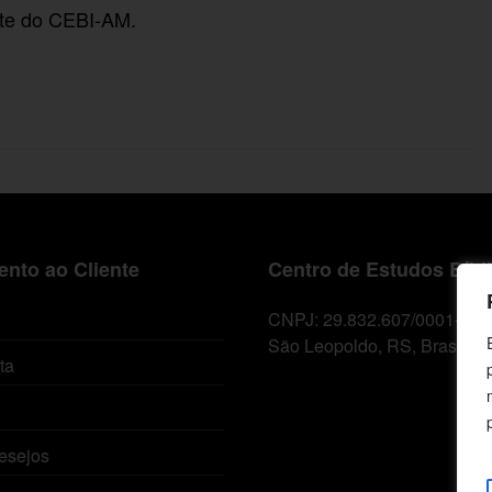
nte do CEBI-AM.
nto ao Cliente
Centro de Estudos Bíbl
CNPJ: 29.832.607/0001-10
São Leopoldo, RS, Brasil
ta
esejos