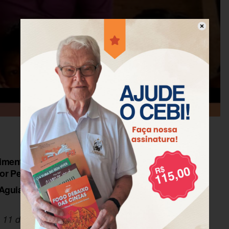
imento para lembrar a memória do grande
or Pedro dos Santos Pinon.
Aguiar,
 11 de