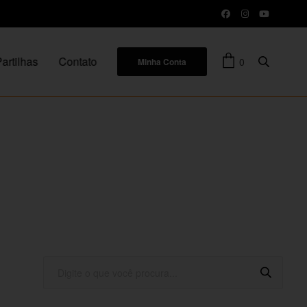
artilhas
Contato
0
Minha Conta