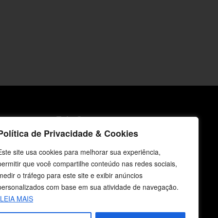
icos
Fale Conosco
Política de Privacidade & Cookies
E-mails
Este site usa cookies para melhorar sua experiência,
vendas@cebi.org.br
permitir que você compartilhe conteúdo nas redes sociais,
comunicacao@cebi.org.br
medir o tráfego para este site e exibir anúncios
WhatsApp / Vendas
personalizados com base em sua atividade de navegação.
+55 (51) 99734-4518
LEIA MAIS
WhatsApp / Comunicação