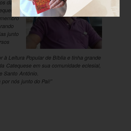
os da
tequese
e membro
orando
as junto
rsos
 à Leitura Popular de Bíblia e tinha grande
 da Catequese em sua comunidade eclesial,
 Santo Antônio.
 por nós junto do Pai!”