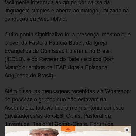
facilmente integrada ao grupo por causa da
linguagem simples e aberta ao diálogo, utilizada na
condução da Assembleia.
Outro ponto significativo foi a presença, mesmo que
breve, da Pastora Patrícia Bauer, da Igreja
Evangélica de Confissão Luterana no Brasil
(IECLB), e do Reverendo Tadeu e bispo Dom
Maurício, ambos da IEAB (Igreja Episcopal
Anglicana do Brasil).
Além disso, as mensagens recebidas via Whatsapp
de pessoas e grupos que não estavam na
Assembleia, todavia ficaram em sintonia conosco
(facilitadores/as do CEBI Goiás, Pastoral da
Juventude Regional Centro-Oeste, Fórum da
Juventude do Cerrado e grupo da Escola Bíblica de