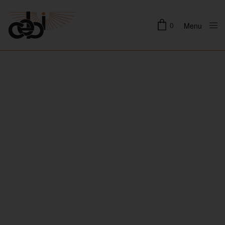
0
Menu
Close