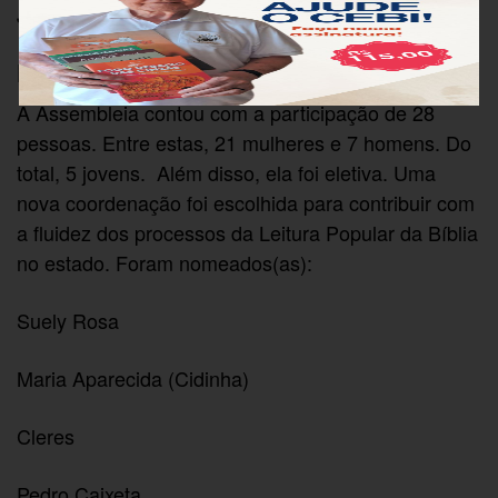
Jovens da Região São Patrício, diocese de Goiás).
Nova Coordenação
A Assembleia contou com a participação de 28
pessoas. Entre estas, 21 mulheres e 7 homens. Do
total, 5 jovens. Além disso, ela foi eletiva. Uma
nova coordenação foi escolhida para contribuir com
a fluidez dos processos da Leitura Popular da Bíblia
no estado. Foram nomeados(as):
Suely Rosa
Maria Aparecida (Cidinha)
Cleres
Pedro Caixeta