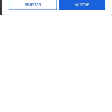
REJEITAR
ACEITAR
O protagonismo jovem na bíblia e na vida