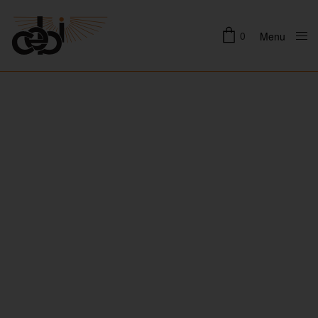
0
Menu
Close