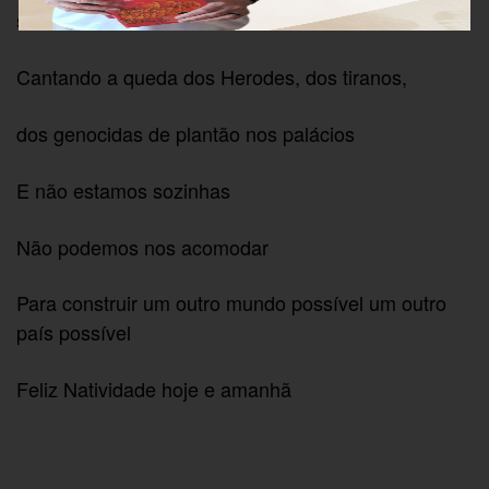
sorrindo
Cantando a queda dos Herodes, dos tiranos,
dos genocidas de plantão nos palácios
E não estamos sozinhas
Não podemos nos acomodar
Para construir um outro mundo possível um outro
país possível
Feliz Natividade hoje e amanhã