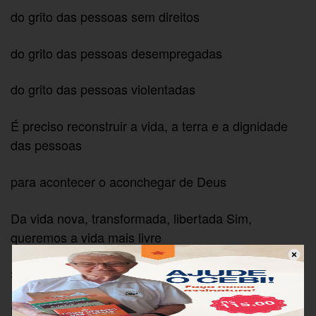
do grito das pessoas sem direitos
do grito das pessoas desempregadas
do grito das pessoas violentadas
É preciso reconstruir a vida, a terra e a dignidade
das pessoas
para acontecer o aconchegar de Deus
Da vida nova, transformada, libertada Sim,
queremos a vida mais livre
Sem medo de ser feliz
E ver nossas filhas, nossos filhos crescendo e