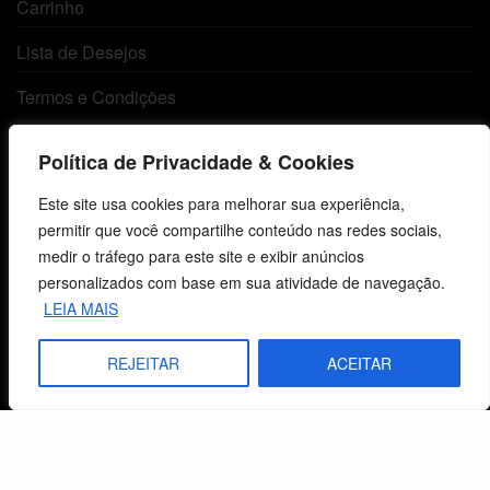
Carrinho
Lista de Desejos
Termos e Condições
Política de Privacidade & Cookies
Centro de Estudos Bíblicos
Este site usa cookies para melhorar sua experiência,
CNPJ: 29.832.607/0001-10
permitir que você compartilhe conteúdo nas redes sociais,
São Leopoldo, RS, Brasil
medir o tráfego para este site e exibir anúncios
personalizados com base em sua atividade de navegação.
LEIA MAIS
Fale Conosco
REJEITAR
ACEITAR
E-mails
vendas@cebi.org.br
comunicacao@cebi.org.br
WhatsApp / Vendas