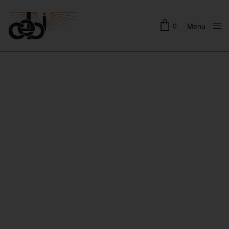
0
Menu
Close