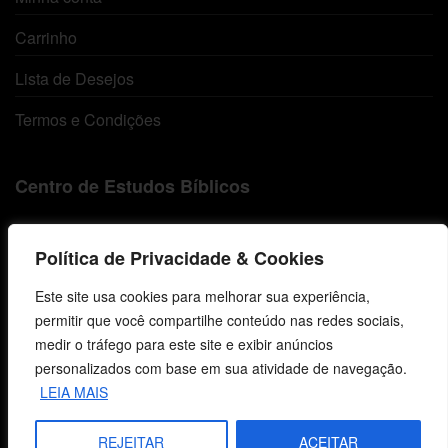
Carrinho
Lista de Desejos
Termos e Condições
Centro de Estudos Bíblicos
CNPJ: 29.832.607/0001-10
São Leopoldo, RS, Brasil
Política de Privacidade & Cookies
Este site usa cookies para melhorar sua experiência,
permitir que você compartilhe conteúdo nas redes sociais,
Fale Conosco
medir o tráfego para este site e exibir anúncios
personalizados com base em sua atividade de navegação.
E-mails
LEIA MAIS
vendas@cebi.org.br
comunicacao@cebi.org.br
REJEITAR
ACEITAR