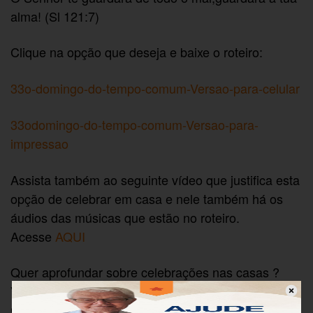
alma! (Sl 121:7)
Clique na opção que deseja e baixe o roteiro:
33o-domingo-do-tempo-comum-Versao-para-celular
33odomingo-do-tempo-comum-Versao-para-
impressao
Assista também ao seguinte vídeo que justifica esta
opção de celebrar em casa e nele também há os
áudios das músicas que estão no roteiro.
Acesse
AQUI
Quer aprofundar sobre celebrações nas casas ?
Veja esta publicação do CEBI, assinada pelo Frei
Carlos Mesters