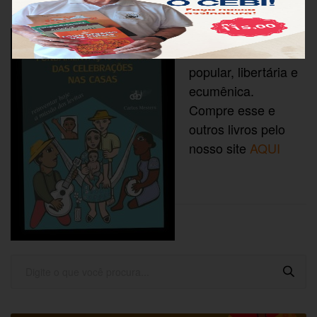
CEBI Editora
Literatura
popular, libertária e
ecumênica.
Compre esse e
outros livros pelo
nosso site
AQUI