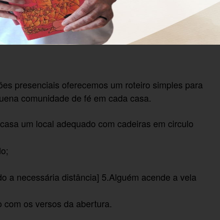
ões presenciais oferecemos um roteiro simples para
pequena comunidade de fé em cada casa.
casa um local adequado com cadeiras em circulo
do;
o a necessária distância] 5.Alguém acende a vela
o com os versos da abertura.