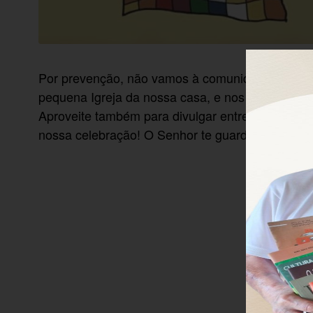
Por prevenção, não vamos à comunidade para Ce
pequena Igreja da nossa casa, e nos alegrar c
Aproveite também para divulgar entre amigos/as, 
nossa celebração! O Senhor te guardará de todo 