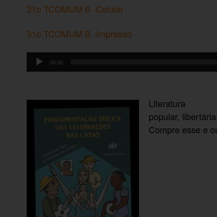
31o TCOMUM B -Celular
31o TCOMUM B -Impresso
Tocador
00:00
de
áudio
Literatura
popular, libertár
Compre esse e out