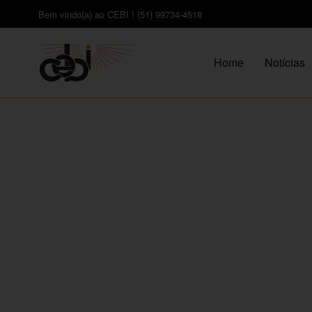
Bem vindo(a) ao CEBI ! (51) 99734-4518
Home
Notícias