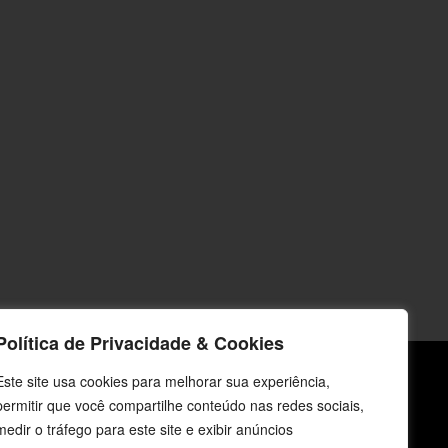
Política de Privacidade & Cookies
Este site usa cookies para melhorar sua experiência,
permitir que você compartilhe conteúdo nas redes sociais,
icos
Fale Conosco
medir o tráfego para este site e exibir anúncios