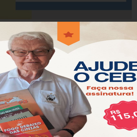
lebrar o Dia do Senhor, mas podemos celebrar na
om a presença de Jesus em nossa mesa.
familiares e sua comunidade de fé os roteiro da
o mal; guardará a tua alma! (Sl 121:7)