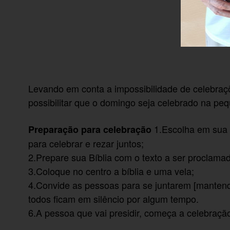
Levando em conta a impossibilidade de celebraç
possibilitar que o domingo seja celebrado na 
1.Escolha em sua 
Preparação para celebração
para celebrar e rezar juntos;
2.Prepare sua Bíblia com o texto a ser proclama
3.Coloque no centro a bíblia e uma vela;
4.Convide as pessoas para se juntarem [mantend
todos ficam em silêncio por algum tempo.
6.A pessoa que vai presidir, começa a celebraçã