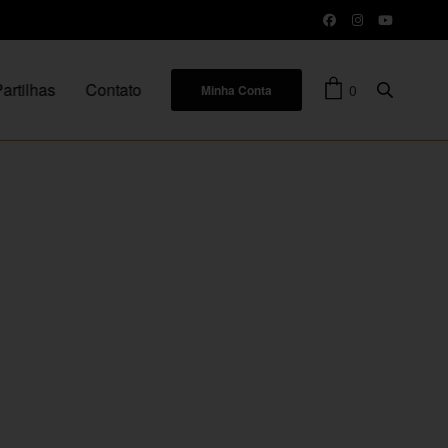
artilhas
Contato
0
Minha Conta