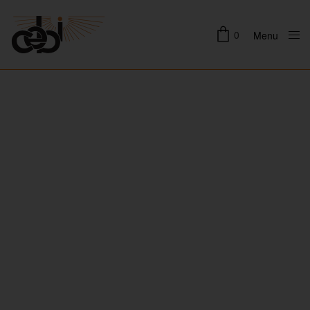
0
Menu
Close