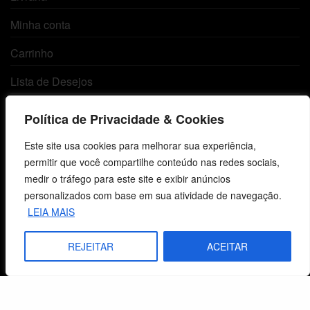
Minha conta
Carrinho
Lista de Desejos
Termos e Condições
Política de Privacidade & Cookies
Este site usa cookies para melhorar sua experiência,
Centro de Estudos Bíblicos
permitir que você compartilhe conteúdo nas redes sociais,
medir o tráfego para este site e exibir anúncios
CNPJ: 29.832.607/0001-10
personalizados com base em sua atividade de navegação.
São Leopoldo, RS, Brasil
LEIA MAIS
REJEITAR
ACEITAR
Fale Conosco
E-mails
vendas@cebi.org.br