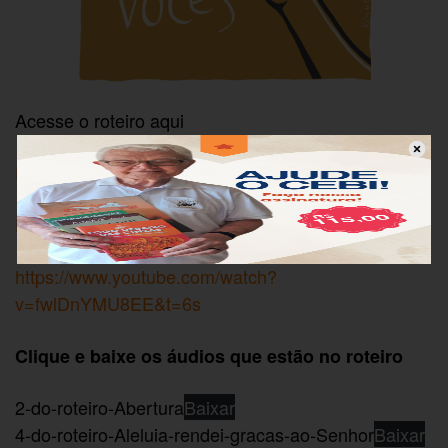
Acesse o roteiro aqui
Domingo-da-Pascoa-celular
Domingo-da-Pascoa-Impresso
https://www.youtube.com/watch?
v=fwlDnYMU8EE&t=6s
Clique e baixe os áudios que estão no roteiro
2-do-roteiro-Abertura
Baixar
4-do-roteiro-Aleluia-rendei-gracas-ao-Senhor
Baixar