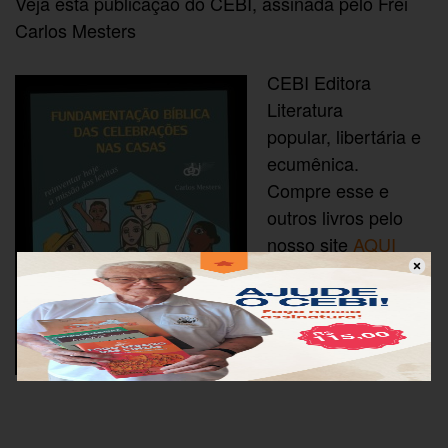
Veja esta publicação do CEBI, assinada pelo Frei
Carlos Mesters
CEBI Editora
Literatura
popular, libertária e
ecumênica.
Compre esse e
outros livros pelo
nosso site
AQUI