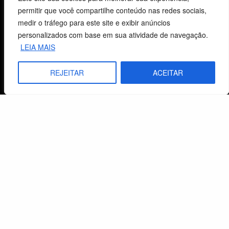
São Leopoldo, RS, Brasil
permitir que você compartilhe conteúdo nas redes sociais,
medir o tráfego para este site e exibir anúncios
personalizados com base em sua atividade de navegação.
Fale Conosco
LEIA MAIS
E-mails
REJEITAR
ACEITAR
vendas@cebi.org.br
comunicacao@cebi.org.br
WhatsApp / Vendas
+55 (51) 99734-4518
WhatsApp / Comunicação
+55 (51) 99799-3041
© 2026 Centro de Estudos Biblicos. Todos os direitos reservados. By Zwei Arts.