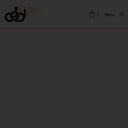
0
Menu
Close